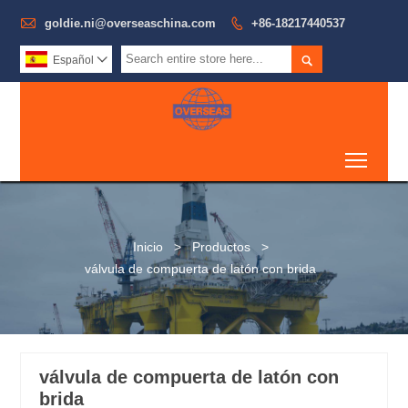

goldie.ni@overseaschina.com

+86-18217440537

Español

Toggl
Inicio
>
Productos
>
válvula de compuerta de latón con brida
válvula de compuerta de latón con
brida