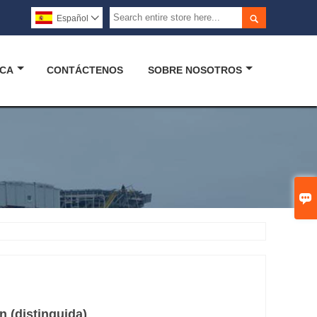

Español

ICA
CONTÁCTENOS
SOBRE NOSOTROS

n (distinguida)