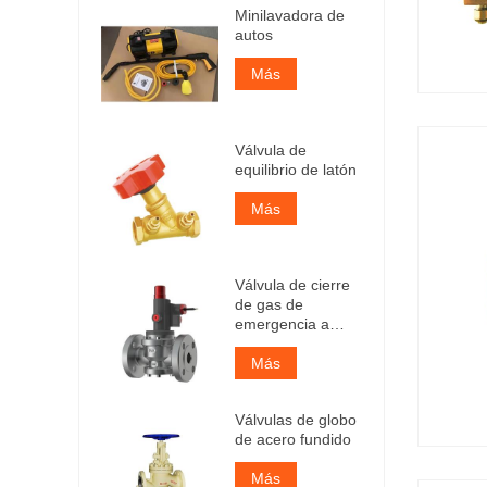
Minilavadora de
autos
Más
Válvula de
equilibrio de latón
Más
Válvula de cierre
de gas de
emergencia a
prueba de
explosiones de
Más
clase industrial
Válvulas de globo
de acero fundido
Más