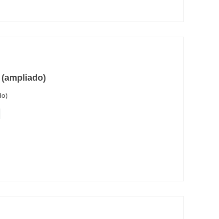
a (ampliado)
do)