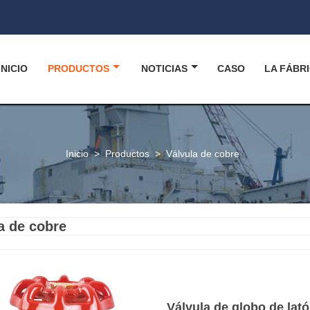
INICIO
PRODUCTOS
NOTICIAS
CASO
LA FÁBR
Inicio
>
Productos
>
Válvula de cobre
a de cobre
Válvula de globo de lató