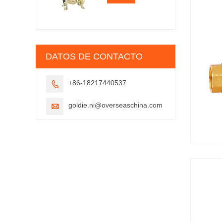
DATOS DE CONTACTO
+86-18217440537

goldie.ni@overseaschina.com
