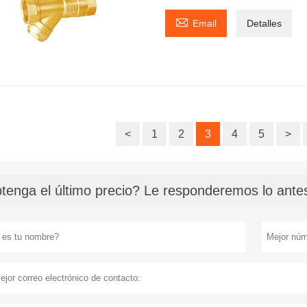

Email
Detalles
<
1
2
3
4
5
>
tenga el último precio? Le responderemos lo antes