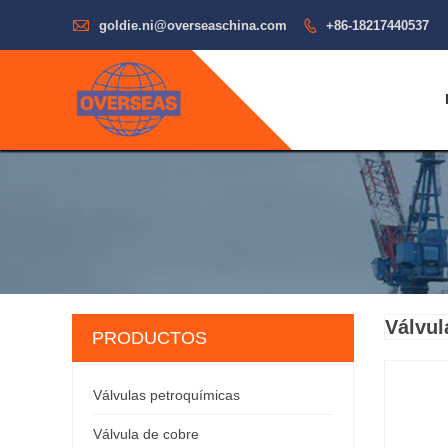

goldie.ni@overseaschina.com

+86-18217440537
Válvul
PRODUCTOS
Válvulas petroquímicas
Válvula de cobre