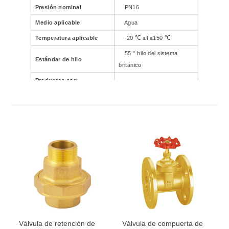
Presión nominal
PN16
Medio aplicable
Agua
Temperatura aplicable
-20 ℃ ≤T≤150 ℃
55 ° hilo del sistema
Estándar de hilo
británico
Productos con
T≤100 ℃
almohadillas de goma
Válvula de retención de
Válvula de compuerta de