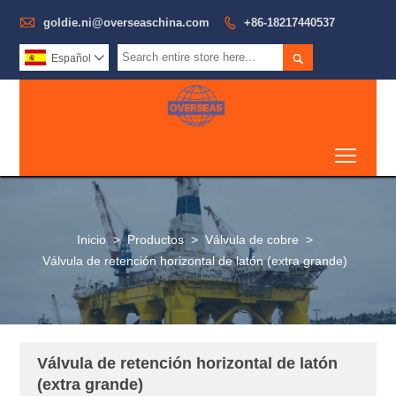

goldie.ni@overseaschina.com

+86-18217440537

Español

Toggl
Inicio
>
Productos
>
Válvula de cobre
>
Válvula de retención horizontal de latón (extra grande)
Válvula de retención horizontal de latón
(extra grande)